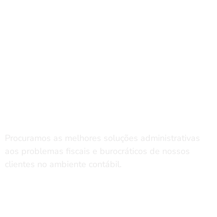
NOSSOS BENEFÍCIOS
Por que escolher nossos
serviços?
Procuramos as melhores soluções administrativas
aos problemas fiscais e burocráticos de nossos
clientes no ambiente contábil.
Qualidade
Atendimento Humanizado