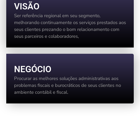
VISÃO
Ser referência regional em seu segmento,
melhorando continuamente os serviços prestados aos
seus clientes prezando o bom relacionamento com
seus parceiros e colaboradores,
NEGÓCIO
Procurar as melhores soluções administrativas aos
problemas fiscais e burocráticos de seus clientes no
ambiente contábil e fiscal.