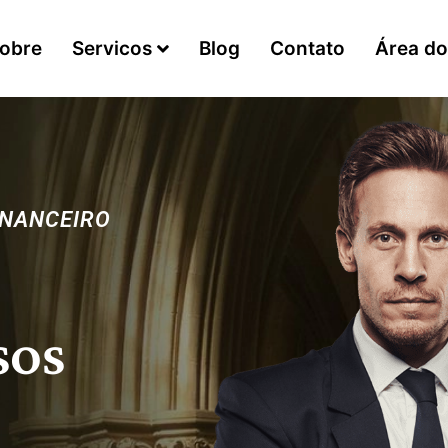
obre
Servicos
Blog
Contato
Área do
N
A
N
C
E
I
R
O
SOS