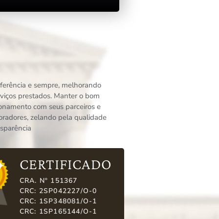
eferência e sempre, melhorando
rviços prestados. Manter o bom
ionamento com seus parceiros e
oradores, zelando pela qualidade
nsparência
CERTIFICADO
CRA. Nº 151367
CRC: 2SP042227/O-0
CRC: 1SP348081/O-1
CRC: 1SP165144/O-1