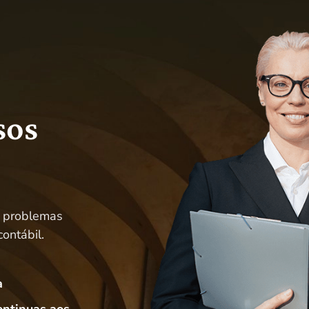
sos
s problemas
contábil.
a
ontinuas aos