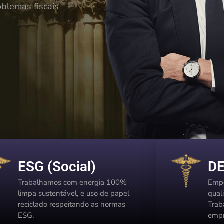
oblemas fiscais
ESG (Social)
D
Trabalhamos com energia 100%
Empe
limpa sustentável, e uso de papel
qual
reciclado respeitando as normas
Trab
ESG.
empr