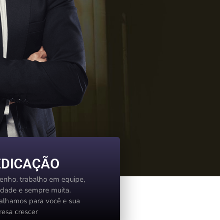
EDICAÇÃO
nho, trabalho em equipe,
idade e sempre muita.
alhamos para você e sua
esa crescer